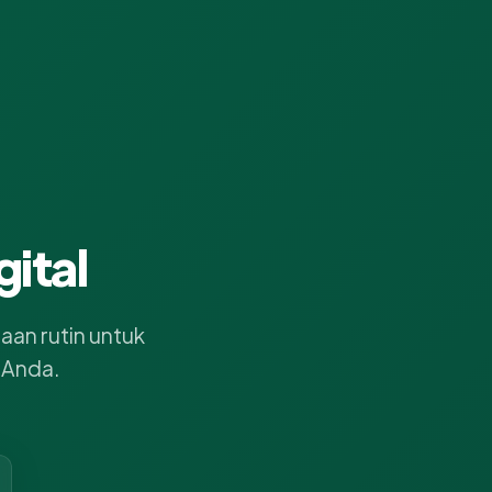
ital
an rutin untuk
 Anda.